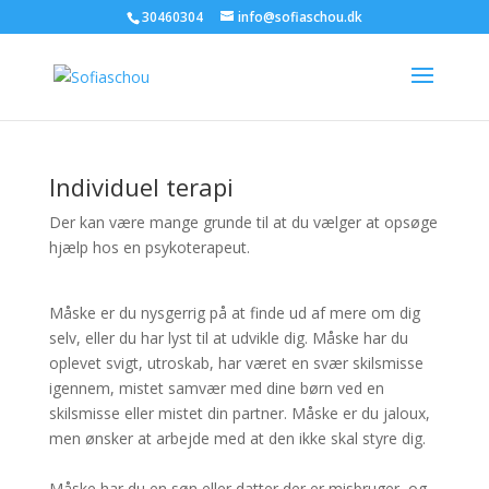
30460304
info@sofiaschou.dk
Individuel terapi
Der kan være mange grunde til at du vælger at opsøge
hjælp hos en psykoterapeut.
Måske er du nysgerrig på at finde ud af mere om dig
selv, eller du har lyst til at udvikle dig. Måske har du
oplevet svigt, utroskab, har været en svær skilsmisse
igennem, mistet samvær med dine børn ved en
skilsmisse eller mistet din partner. Måske er du jaloux,
men ønsker at arbejde med at den ikke skal styre dig.
Måske har du en søn eller datter der er misbruger, og