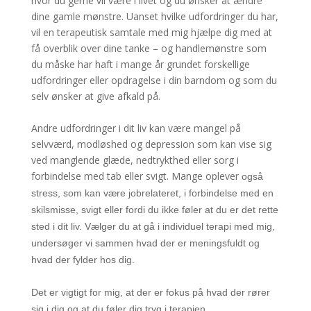
hvor du gerne vil være i livet og du ønsker at ændre
dine gamle mønstre. Uanset hvilke udfordringer du har,
vil en terapeutisk samtale med mig hjælpe dig med at
få overblik over dine tanke – og handlemønstre som
du måske har haft i mange år grundet forskellige
udfordringer eller opdragelse i din barndom og som du
selv ønsker at give afkald på.
Andre udfordringer i dit liv kan være mangel på
selvværd, modløshed og depression som kan vise sig
ved manglende glæde, nedtrykthed eller sorg i
forbindelse med tab eller svigt. Mange oplever
også
stress, som kan være jobrelateret, i forbindelse med en
skilsmisse, svigt eller fordi du ikke føler at du er det rette
sted i dit liv. Vælger du at gå i individuel terapi med mig,
undersøger vi sammen hvad der er meningsfuldt og
hvad der fylder hos dig.
Det er vigtigt for mig, at der er fokus på hvad der rører
sig i dig og at du føler dig tryg i terapien.