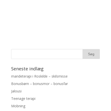
Kontakt Sofia og hør mere
Seneste indlæg
mandeterapi i Roskilde – skilsmisse
Bonusbørn – bonusmor – bonusfar
Jalousi
Teenage terapi
Mobning