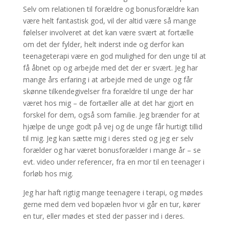
Selv om relationen til forældre og bonusforældre kan
være helt fantastisk god, vil der altid være så mange
følelser involveret at det kan være svært at fortælle
om det der fylder, helt inderst inde og derfor kan
teenageterapi være en god mulighed for den unge til at
få åbnet op og arbejde med det der er svært. Jeg har
mange års erfaring i at arbejde med de unge og får
skønne tilkendegivelser fra forældre til unge der har
været hos mig – de fortæller alle at det har gjort en
forskel for dem, også som familie. Jeg brænder for at
hjælpe de unge godt på vej og de unge får hurtigt tillid
til mig. Jeg kan sætte mig i deres sted og jeg er selv
forælder og har været bonusforælder i mange år – se
evt. video under referencer, fra en mor til en teenager i
forløb hos mig.
Jeg har haft rigtig mange teenagere i terapi, og mødes
gerne med dem ved bopælen hvor vi går en tur, kører
en tur, eller mødes et sted der passer ind i deres.