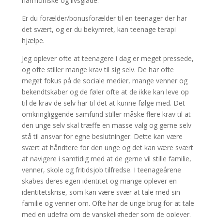
harmoniske og livsglade.
Er du forælder/bonusforælder til en teenager der har
det svært, og er du bekymret, kan teenage terapi
hjælpe.
Jeg oplever ofte at teenagere i dag er meget pressede,
og ofte stiller mange krav til sig selv. De har ofte
meget fokus på de sociale medier, mange venner og
bekendtskaber og de føler ofte at de ikke kan leve op
til de krav de selv har til det at kunne følge med. Det
omkringliggende samfund stiller måske flere krav til at
den unge selv skal træffe en masse valg og gerne selv
stå til ansvar for egne beslutninger. Dette kan være
svært at håndtere for den unge og det kan være svært
at navigere i samtidig med at de gerne vil stille familie,
venner, skole og fritidsjob tilfredse. I teenageårene
skabes deres egen identitet og mange oplever en
identitetskrise, som kan være svær at tale med sin
familie og venner om. Ofte har de unge brug for at tale
med en udefra om de vanskeligheder som de oplever.