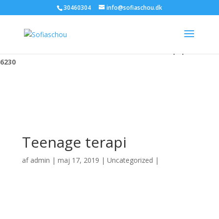
30460304
info@sofiaschou.dk
Warning
: "continue" targeting switch is equivalent to "break". Did
you mean to use "continue 2"? in
/var/www/sofiaschou.dk/public_html/wp-
content/themes/Divi/includes/builder/functions.php
on line
6230
Teenage terapi
af
admin
|
maj 17, 2019
|
Uncategorized
|